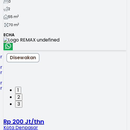
0
2
2
55
m
2
70
m
ECHA
Disewakan
1
2
3
Rp 200 Jt/thn
Kota Denpasar