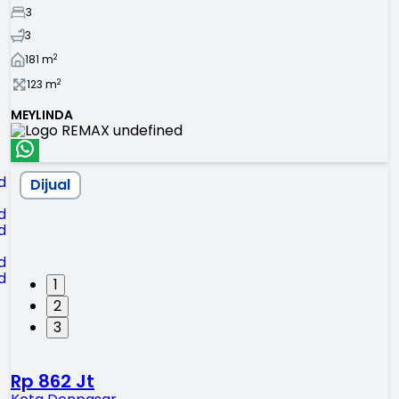
3
3
2
181
m
2
123
m
MEYLINDA
Dijual
1
2
3
Rp 862 Jt