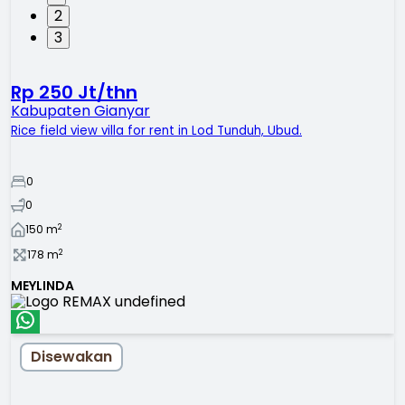
2
3
Rp 250 Jt/thn
Kabupaten Gianyar
Rice field view villa for rent in Lod Tunduh, Ubud.
0
0
2
150
m
2
178
m
MEYLINDA
Disewakan