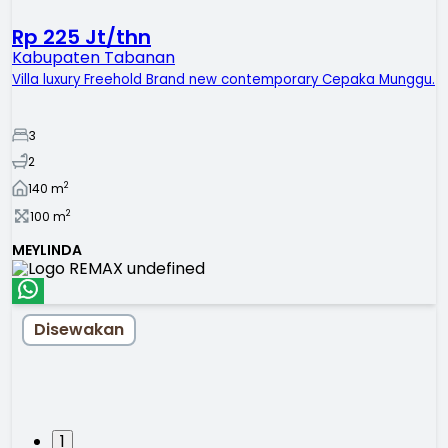
Rp 225 Jt/thn
Kabupaten Tabanan
Villa luxury Freehold Brand new contemporary Cepaka Munggu.
3
2
2
140
m
2
100
m
MEYLINDA
Disewakan
1