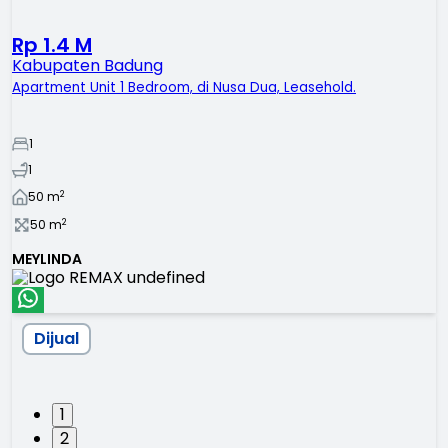
Rp 1.4 M
Kabupaten Badung
Apartment Unit 1 Bedroom, di Nusa Dua, Leasehold.
1
1
2
50
m
2
50
m
MEYLINDA
Dijual
1
2