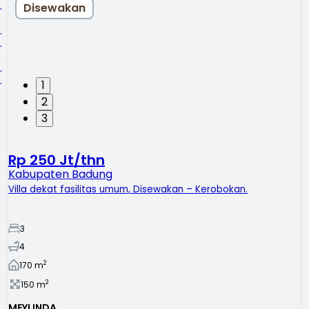
Disewakan
1
2
3
Rp 250 Jt/thn
Kabupaten Badung
Villa dekat fasilitas umum, Disewakan – Kerobokan.
3
4
2
170
m
2
150
m
MEYLINDA