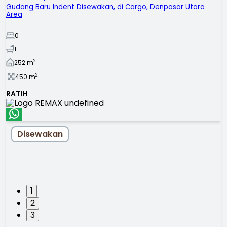
Gudang Baru Indent Disewakan, di Cargo, Denpasar Utara
Area
0
1
2
252
m
2
450
m
RATIH
Disewakan
1
2
3