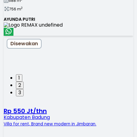
588
m
2
756
m
AYUNDA PUTRI
Disewakan
1
2
3
Rp 550 Jt/thn
Kabupaten Badung
Villa for rent, Brand new modern in Jimbaran.