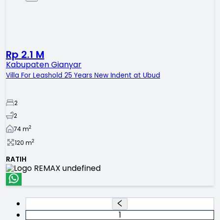
Rp 2.1 M
Kabupaten Gianyar
Villa For Leashold 25 Years New Indent at Ubud
2
2
2
74
m
2
120
m
RATIH
1