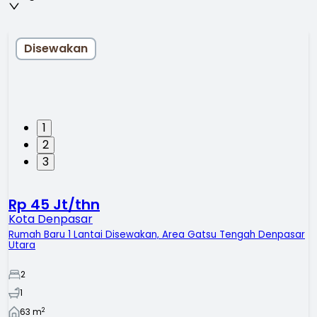
Disewakan
1
2
3
Rp 45 Jt/thn
Kota Denpasar
Rumah Baru 1 Lantai Disewakan, Area Gatsu Tengah Denpasar
Utara
2
1
2
63
m