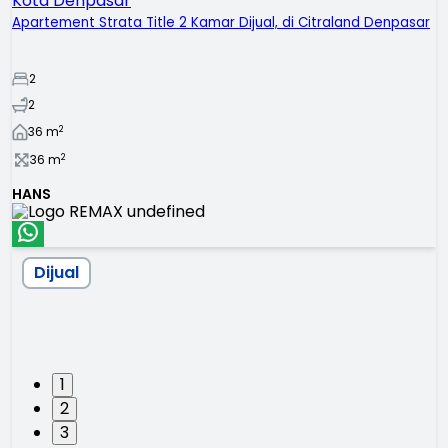
Kota Denpasar
Apartement Strata Title 2 Kamar Dijual, di Citraland Denpasar
2
2
2
36
m
2
36
m
HANS
Dijual
1
2
3