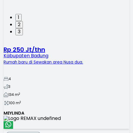
1
2
3
Rp 250 Jt/thn
Kabupaten Badung
Rumah baru di Sewakan area Nusa dua.
4
3
2
134
m
2
100
m
MEYLINDA