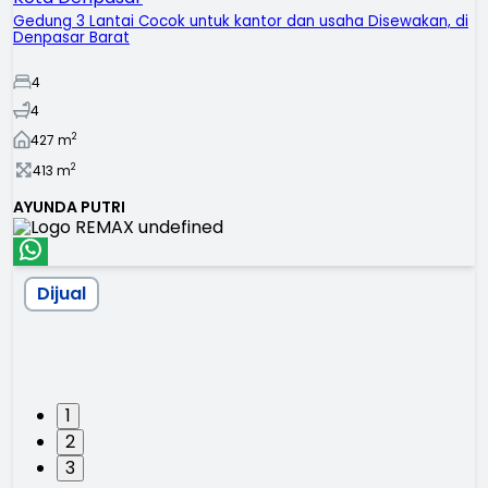
Gedung 3 Lantai Cocok untuk kantor dan usaha Disewakan, di
Denpasar Barat
4
4
2
427
m
2
413
m
AYUNDA PUTRI
Dijual
1
2
3