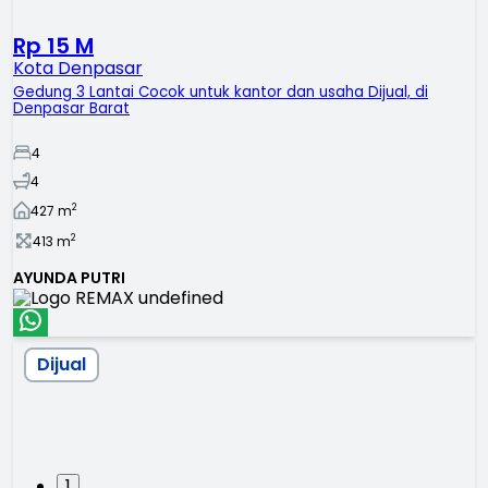
Rp 15 M
Kota Denpasar
Gedung 3 Lantai Cocok untuk kantor dan usaha Dijual, di
Denpasar Barat
4
4
2
427
m
2
413
m
AYUNDA PUTRI
Dijual
1