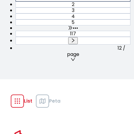
2
3
4
5
•••
117
12 /
page
List
Peta