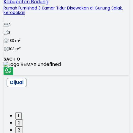
Kabupaten Badung
Rumah Furnished 3 Kamar Tidur Disewakan di Gunung Salak,
Kerobokan
3
3
2
180
m
2
103
m
SACHIO
Dijual
1
2
3