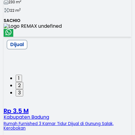
2
230
m
2
122
m
SACHIO
Dijual
1
2
3
Rp 3.5 M
Kabupaten Badung
Rumah Furnished 3 Kamar Tidur Dijual di Gunung Salak,
Kerobokan