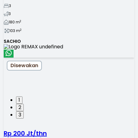
3
3
2
180
m
2
103
m
SACHIO
Disewakan
1
2
3
Rp 200 Jt/thn