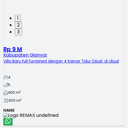
1
2
3
Rp 9 M
Kabupaten Gianyar
Villa Baru Full Furnished dengan 4 Kamar Tidur Dijual, di Ubud
4
5
2
400
m
2
400
m
HANS