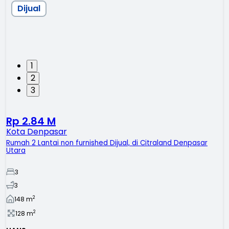
Dijual
1
2
3
Rp 2.84 M
Kota Denpasar
Rumah 2 Lantai non furnished Dijual, di Citraland Denpasar
Utara
3
3
2
148
m
2
128
m