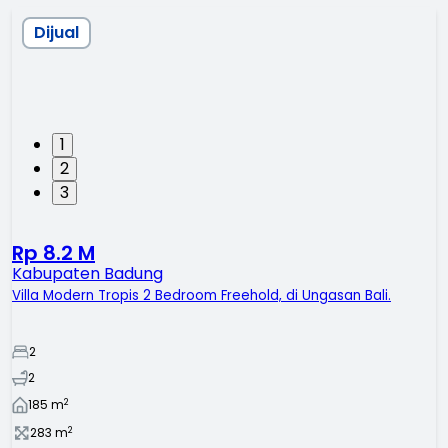
Dijual
1
2
3
Rp 8.2 M
Kabupaten Badung
Villa Modern Tropis 2 Bedroom Freehold, di Ungasan Bali.
2
2
2
185
m
2
283
m