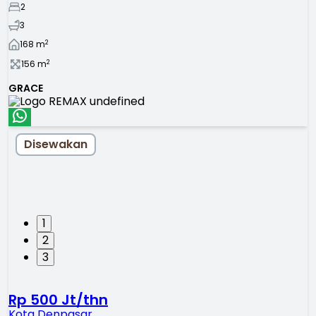
2
3
2
168
m
2
156
m
GRACE
Disewakan
1
2
3
Rp 500 Jt/thn
Kota Denpasar