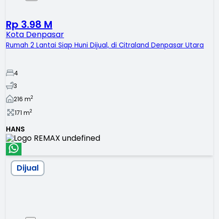
Rp 3.98 M
Kota Denpasar
Rumah 2 Lantai Siap Huni Dijual, di Citraland Denpasar Utara
4
3
2
216
m
2
171
m
HANS
Dijual